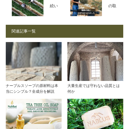
続い
の取
たガ
材中
関連記事一覧
ザの
に入
イチ
植者
ゴ栽
がヨ
培、
ルダ
ナーブルスソープの原材料は本
大量生産では守れない品質とは
当にシンプル？全成分を解説
何か
戦火
ン川
によ
西岸
り壊
地区