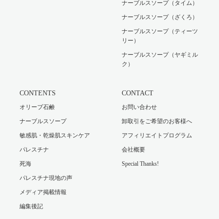
ナーブルスソープ（タイム）
ナーブルスソープ（ざくろ）
ナーブルスソープ（ティーツ
リー）
ナーブルスソープ（ヤギミル
ク）
CONTENTS
CONTACT
オリーブ石鹸
お問い合わせ
ナーブルスソープ
卸取引をご希望のお客様へ
敏感肌・乾燥肌スキンケア
アフィリエイトプログラム
パレスチナ
会社概要
死海
Special Thanks!
パレスチナ現地の声
メディア掲載情報
編集後記