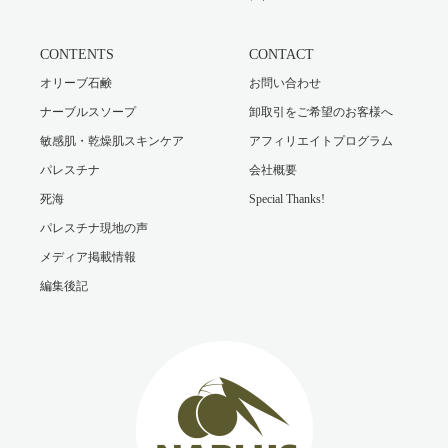
CONTENTS
CONTACT
オリーブ石鹸
お問い合わせ
ナーブルスソープ
卸取引をご希望のお客様へ
敏感肌・乾燥肌スキンケア
アフィリエイトプログラム
パレスチナ
会社概要
死海
Special Thanks!
パレスチナ現地の声
メディア掲載情報
編集後記