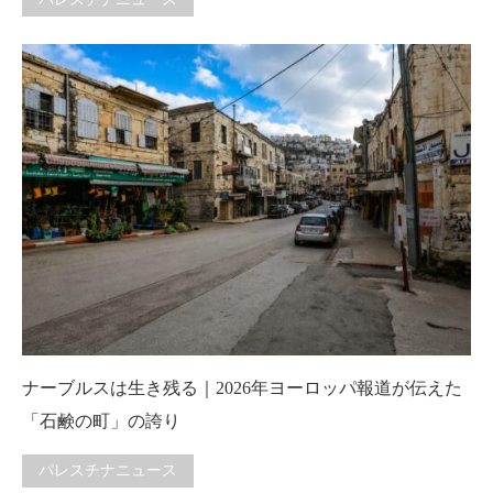
ナーブルスは生き残る｜2026年ヨーロッパ報道が伝えた
「石鹸の町」の誇り
パレスチナニュース