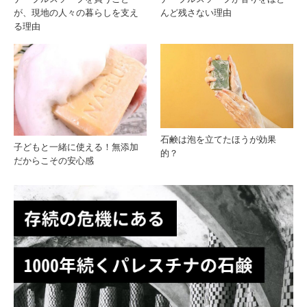
が、現地の人々の暮らしを支え
んど残さない理由
おす
る理由
すめ
石鹸は泡を立てたほうが効果
子どもと一緒に使える！無添加
的？
だからこその安心感