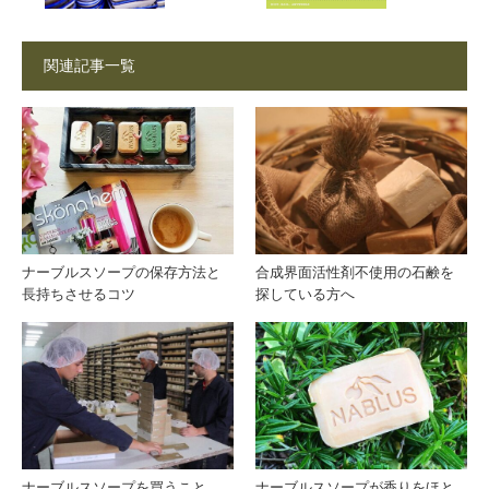
ナの
ベタ
関連記事一覧
セラ
にな
ミッ
った
ク
肌に
はテ
ナーブルスソープの保存方法と
合成界面活性剤不使用の石鹸を
長持ちさせるコツ
探している方へ
ィー
ツリ
ー石
鹸が
ナーブルスソープを買うこと
ナーブルスソープが香りをほと