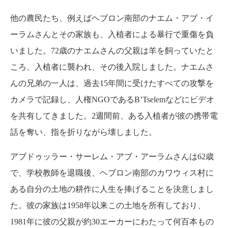
他の農民たち、例えばヘブロン南部のナエム・アブ・イ
ーラムさんとその家族も、入植者による暴行で重傷を負
いました。72歳のナエムさんの父親は羊を飼っていたと
ころ、入植者に襲われ、その後入院しました。ナエムさ
んの兄弟の一人は、過去15年間に受けたすべての攻撃を
カメラで記録し、人権NGOであるB’Tselemなどにビデオ
を共有してきました。2週間前、ある入植者が彼の携帯電
話を奪い、指を折りながら壊しました。
アブドゥッラー・サーレム・アブ・アーラムさんは62歳
で、学校教師を退職後、ヘブロン南部のカワウィス村に
ある自分の土地の耕作に人生を捧げることを決意しまし
た。彼の家族は1958年以来この土地を所有しており、
1981年に彼の父親が約30エーカーにわたって何百本もの