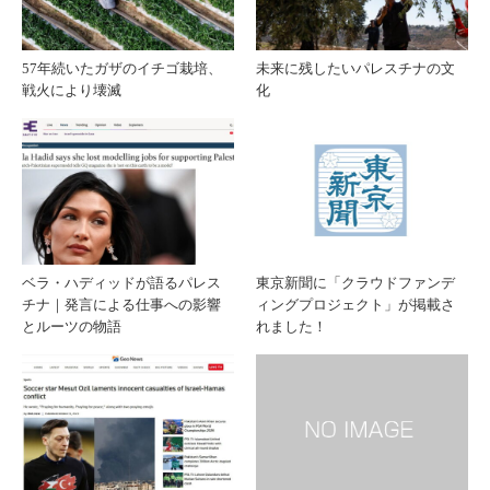
は本
が優
57年続いたガザのイチゴ栽培、
未来に残したいパレスチナの文
戦火により壊滅
化
当に
れて
シン
いる
プ
点と
ル？
は
ベラ・ハディッドが語るパレス
東京新聞に「クラウドファンデ
チナ｜発言による仕事への影響
ィングプロジェクト」が掲載さ
全成
とルーツの物語
れました！
分を
解説