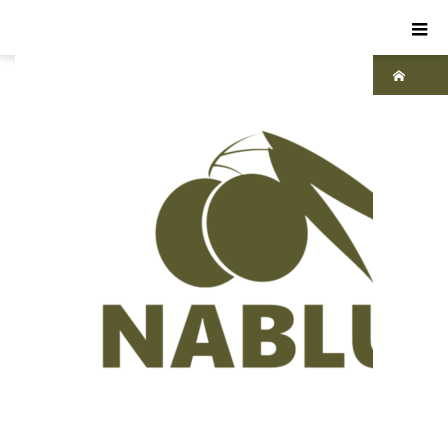
ホーム
ブ
ログ
パ
レス
チナ
焼
かれ
たオ
リー