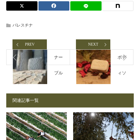
パレスチナ
PREV
NEXT
ナー
ボデ
ブル
ィソ
スソ
ープ
関連記事一覧
ープ
より
の原
固形
材料
石鹸