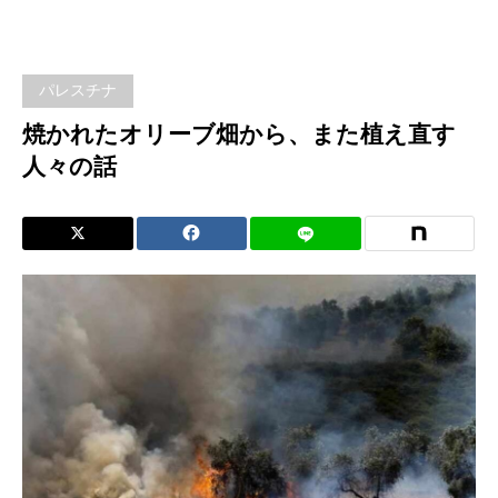
ブ畑
か
パレスチナ
ら、
焼かれたオリーブ畑から、また植え直す
人々の話
また
植え
直す
人々
の話