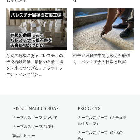
も笑う理由
化
存続の危機にあるパレスチナの
戦争や困難の中でも続く石鹸作
伝統石鹸産業「最後の石鹸工場
り｜パレスチナの日常と現実
を未来につなげる」クラウドフ
ァンディング開始…
ABOUT NABLUS SOAP
PRODUCTS
ナーブルスソープについて
ナーブルスソープ（ナチュラ
ルオリーブ）
ナーブルスソープの認証
ナーブルスソープ（死海の
製品レビュー
泥）