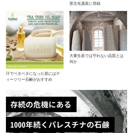
形文化遺産に登録
いて
て知
いる
るパ
理由
レス
大量生産では守れない品質とは
チナ
何か
汗でベタベタになった肌にはテ
ィーツリー石鹸がおすすめ