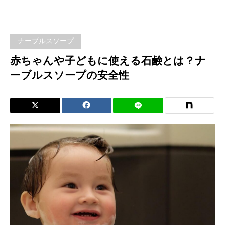
んや
子ど
ナーブルスソープ
もに
赤ちゃんや子どもに使える石鹸とは？ナ
ーブルスソープの安全性
使え
る石
鹸と
は？
ナー
ブル
スソ
ープ