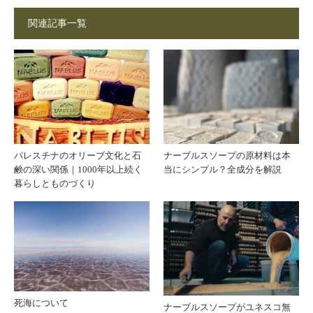
関連記事一覧
ラブ
が支
ルが
援に
多い
なる
人に
｜ナ
パレスチナのオリーブ文化と石
ナーブルスソープの原材料は本
鹸の深い関係｜1000年以上続く
当にシンプル？全成分を解説
ナー
ーブ
暮らしとものづくり
ブル
ルス
スソ
ソー
ープ
プを
死海について
ナーブルスソープがユネスコ無
が向
通し