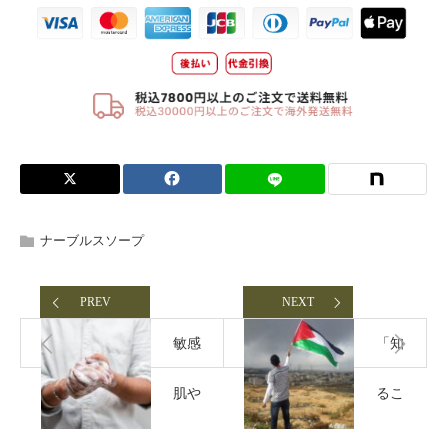
ナーブルスソープ
PREV
NEXT
敏感
「知
肌や
るこ
肌ト
と」