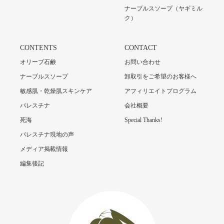
ナーブルスソープ（ヤギミル
ク）
CONTENTS
CONTACT
オリーブ石鹸
お問い合わせ
ナーブルスソープ
卸取引をご希望のお客様へ
敏感肌・乾燥肌スキンケア
アフィリエイトプログラム
パレスチナ
会社概要
死海
Special Thanks!
パレスチナ現地の声
メディア掲載情報
編集後記