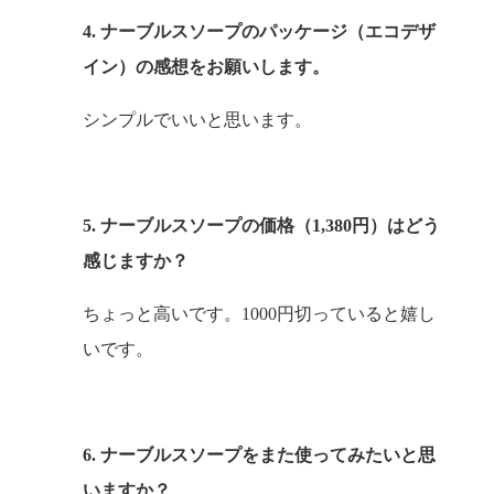
4. ナーブルスソープのパッケージ（エコデザ
イン）の感想をお願いします。
シンプルでいいと思います。
5. ナーブルスソープの価格（1,380円）はどう
感じますか？
ちょっと高いです。1000円切っていると嬉し
いです。
6. ナーブルスソープをまた使ってみたいと思
いますか？