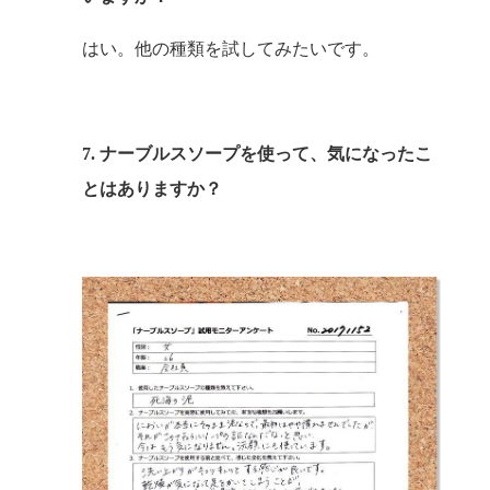
はい。他の種類を試してみたいです。
7. ナーブルスソープを使って、気になったこ
とはありますか？