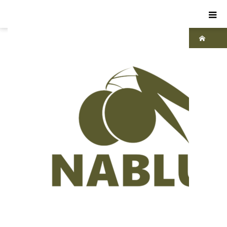
ホーム
ブ
ログ
敏
感
肌・
乾燥
肌ス
キン
ケア