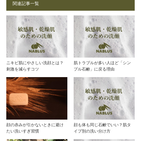
関連記事一覧
くナ
選ぶ
ーブ
べき
ルス
理由
石鹸
と
ニキビ肌にやさしい洗顔とは？
肌トラブルが多い人ほど「シン
刺激を減らすコツ
プル石鹸」に戻る理由
文化
は？
とは
香害
が気
にな
顔の赤みが引かないときに避け
顔も体も同じ石鹸でいい？肌タ
たい洗いすぎ習慣
イプ別の洗い分け方
る方