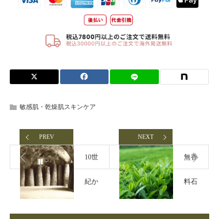
敏感肌・乾燥肌スキンケア
PREV
NEXT
10世
無香
紀か
料石
ら続
鹸を