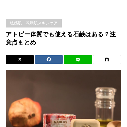
ア
トピ
敏感肌・乾燥肌スキンケア
ー体
アトピー体質でも使える石鹸はある？注
意点まとめ
質で
も使
える
石鹸
はあ
る？
注意
点ま