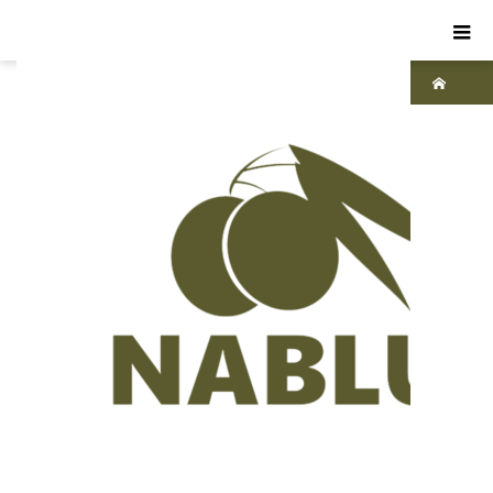
ホーム
ブ
ログ
ナ
ーブ
ルス
ソー
プ
10
世紀