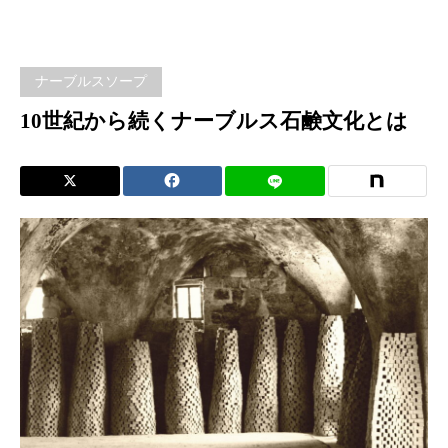
から
続く
ナーブルスソープ
ナー
10世紀から続くナーブルス石鹸文化とは
ブル
ス石
鹸文
化と
は