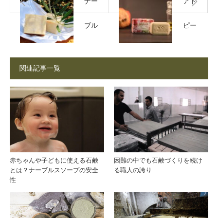
ナー
アト
ブル
ピー
スソ
体質
関連記事一覧
ープ
でも
とア
使え
レッ
る石
ポ石
鹸は
赤ちゃんや子どもに使える石鹸
困難の中でも石鹸づくりを続け
とは？ナーブルスソープの安全
る職人の誇り
鹸の
あ
性
違い
る？