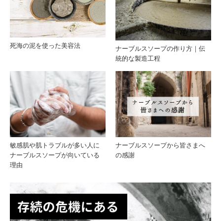
は？
注意
歴史
点ま
死海の泥を使った美容法
ナーブルスソープの作り方｜伝
と製
とめ
統的な製造工程
法の
比較
敏感肌や肌トラブルが多い人に
ナーブルスソープから皆さまへ
ナーブルスソープが向いている
の感謝
理由