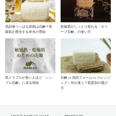
洗顔後つっぱる原因は石鹸？乾
乾燥肌がしっとり変わる「オリ
燥肌が悪化する本当の理由
ーブ石鹸」の使い方
肌トラブルが多い人ほど「シン
石鹸 vs 洗顔フォーム vs クレンジ
プル石鹸」に戻る理由
ング｜何が違う？肌質別の選び
方