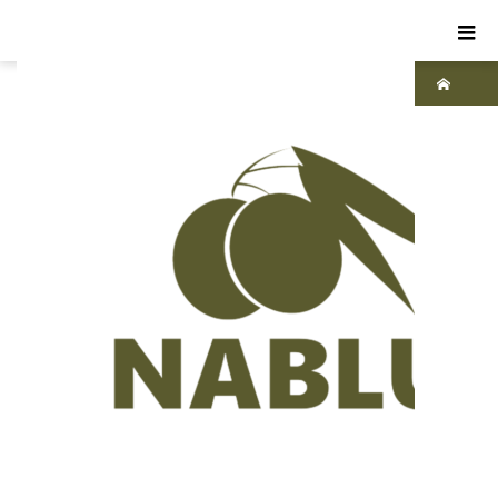
ホーム
ブ
ログ
敏
感
肌・
乾燥
肌ス
キン
ケア