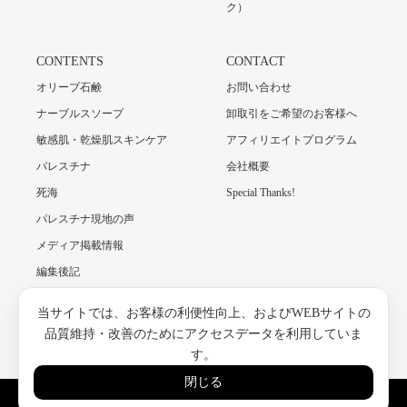
ク）
CONTENTS
CONTACT
オリーブ石鹸
お問い合わせ
ナーブルスソープ
卸取引をご希望のお客様へ
敏感肌・乾燥肌スキンケア
アフィリエイトプログラム
パレスチナ
会社概要
死海
Special Thanks!
パレスチナ現地の声
メディア掲載情報
編集後記
当サイトでは、お客様の利便性向上、およびWEBサイトの
Twitter
Facebook
Instagram
品質維持・改善のためにアクセスデータを利用していま
す。
閉じる
Copyright ©
【パレスチナ最後の石鹸工場】ナーブルスソープ