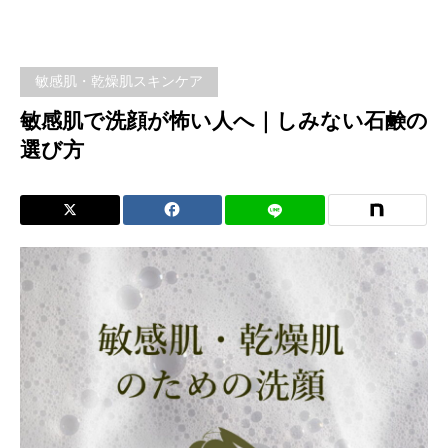
敏
感肌
敏感肌・乾燥肌スキンケア
で洗
敏感肌で洗顔が怖い人へ｜しみない石鹸の
選び方
顔が
怖い
人へ
｜し
みな
い石
鹸の
選び