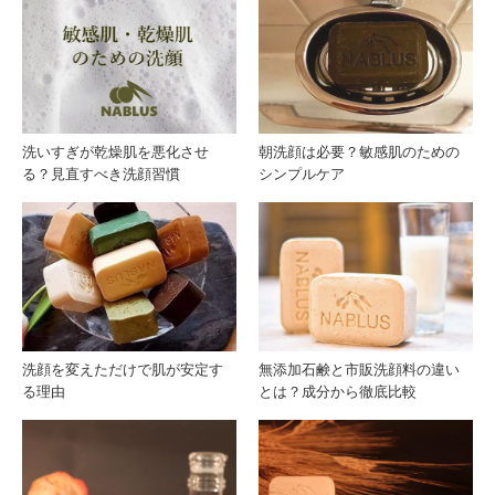
が敏
を悪
感肌
化さ
を悪
せ
洗いすぎが乾燥肌を悪化させ
朝洗顔は必要？敏感肌のための
る？見直すべき洗顔習慣
シンプルケア
化さ
る？
せる
見直
理由
すべ
き洗
洗顔を変えただけで肌が安定す
無添加石鹸と市販洗顔料の違い
る理由
とは？成分から徹底比較
顔習
慣