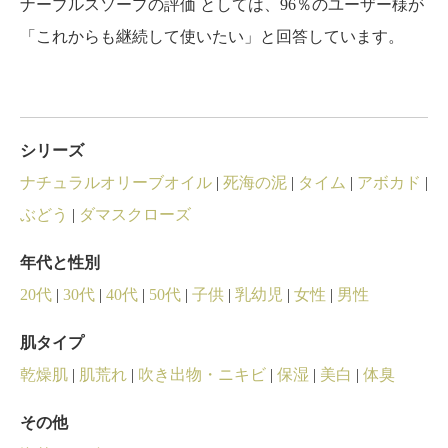
ナーブルスソープの評価 としては、96％のユーザー様が
「これからも継続して使いたい」と回答しています。
シリーズ
ナチュラルオリーブオイル
|
死海の泥
|
タイム
|
アボカド
|
ぶどう
|
ダマスクローズ
年代と性別
20代
|
30代
|
40代
|
50代
|
子供
|
乳幼児
|
女性
|
男性
肌タイプ
乾燥肌
|
肌荒れ
|
吹き出物・ニキビ
|
保湿
|
美白
|
体臭
その他