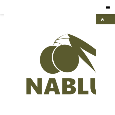
ホーム
ブ
ログ
パ
レス
チナ
,
世界
が語
るパ
レス