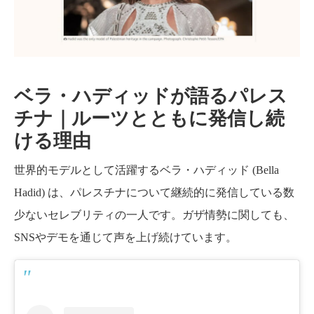
ツと
とも
に発
ベラ・ハディッドが語るパレス
信し
チナ｜ルーツとともに発信し続
続け
ける理由
る理
世界的モデルとして活躍するベラ・ハディッド (Bella
由
Hadid) は、パレスチナについて継続的に発信している数
少ないセレブリティの一人です。ガザ情勢に関しても、
SNSやデモを通じて声を上げ続けています。