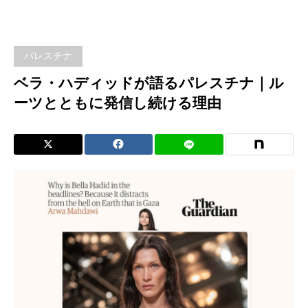
チナ
ベ
パレスチナ
ラ・
ベラ・ハディッドが語るパレスチナ｜ル
ーツとともに発信し続ける理由
ハデ
ィッ
ドが
語る
パレ
スチ
ナ｜
ルー