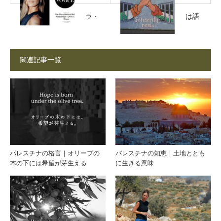
ラ・
は語
ハデ
る、
関連記事一覧
ィッ
日本
ドが
はな
語る
ぜ語
パレ
らな
パレスチナの格言｜オリーブの
パレスチナの知恵｜土地ととも
木の下には希望が芽生える
に生きる意味
スチ
い？
ナ｜
パレ
オリ
スチ