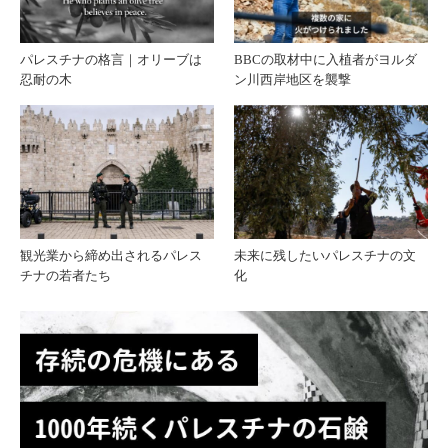
ーブ
ナ問
パレスチナの格言｜オリーブは
BBCの取材中に入植者がヨルダ
忍耐の木
ン川西岸地区を襲撃
オイ
題と
ルド
発信
レス
の違
に込
い
観光業から締め出されるパレス
未来に残したいパレスチナの文
チナの若者たち
化
めら
れた
想い