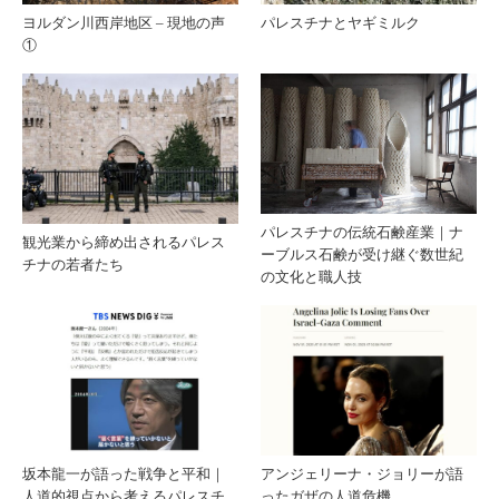
ヨルダン川西岸地区 – 現地の声
パレスチナとヤギミルク
①
った
的？
ガザ
の人
道危
パレスチナの伝統石鹸産業｜ナ
観光業から締め出されるパレス
ーブルス石鹸が受け継ぐ数世紀
チナの若者たち
機
の文化と職人技
坂本龍一が語った戦争と平和｜
アンジェリーナ・ジョリーが語
人道的視点から考えるパレスチ
ったガザの人道危機