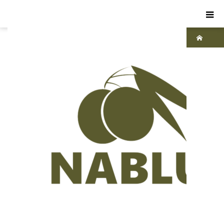
ホーム
ブ
ログ
パ
レス
チナ
,
世界
が語
るパ
レス