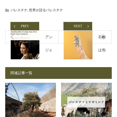
パレスチナ
,
世界が語るパレスチナ
PREV
NEXT
アン
石鹸
ジェ
は泡
リー
を立
関連記事一覧
ナ・
てた
ジョ
ほう
リー
が効
が語
果