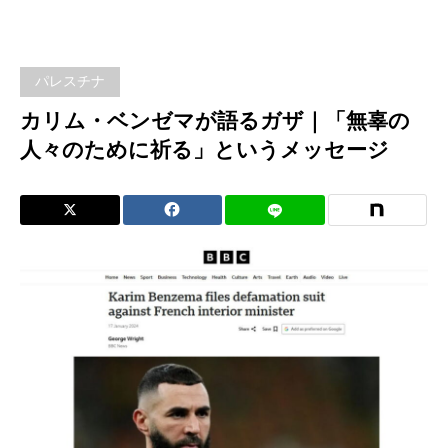
チナ
カ
パレスチナ
リ
カリム・ベンゼマが語るガザ｜「無辜の
人々のために祈る」というメッセージ
ム・
ベン
ゼマ
が語
るガ
ザ｜
「無
辜の