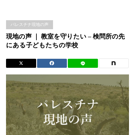
声 ｜
教室
パレスチナ現地の声
を守
現地の声 ｜ 教室を守りたい – 検問所の先
にある子どもたちの学校
りた
い –
検問
所の
先に
ある
子ど
もた