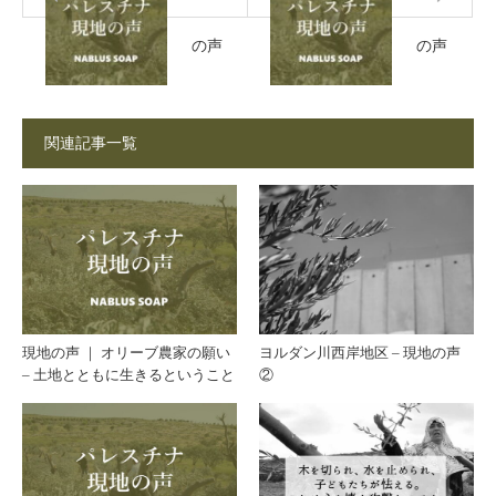
の声
の声
｜ 故
｜ オ
関連記事一覧
郷を
リー
離れ
ブ農
たく
家の
ない
願い
現地の声 ｜ オリーブ農家の願い
ヨルダン川西岸地区 – 現地の声
– 土地とともに生きるということ
②
– 土
地と
とも