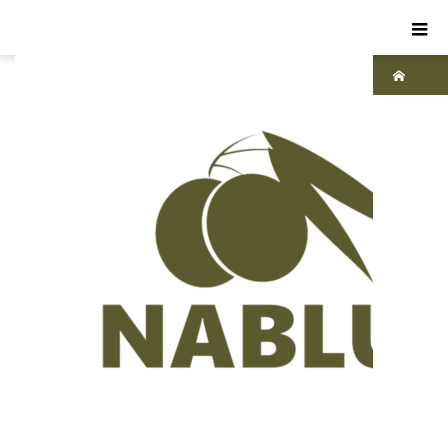
ホーム
ブ
ログ
パ
レス
チナ
現地
の声
現
地の