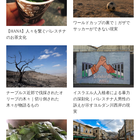
ワールドカップの裏で｜ガザで
サッカーができない現実
【HANA】人々を繋ぐパレスチナ
のお茶文化
ナーブルス近郊で伐採されたオ
イスラエル人入植者による暴力
リーブの木々｜切り倒された
の深刻化｜パレスチナ人男性の
木々が物語るもの
訴えが示すヨルダン川西岸の現
実