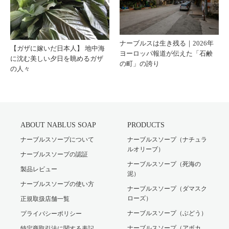
ナーブルスは生き残る｜2026年
【ガザに嫁いだ日本人】 地中海
ヨーロッパ報道が伝えた「石鹸
に沈む美しい夕日を眺めるガザ
の町」の誇り
の人々
ABOUT NABLUS SOAP
PRODUCTS
ナーブルスソープについて
ナーブルスソープ（ナチュラ
ルオリーブ）
ナーブルスソープの認証
ナーブルスソープ（死海の
製品レビュー
泥）
ナーブルスソープの使い方
ナーブルスソープ（ダマスク
ローズ）
正規取扱店舗一覧
ナーブルスソープ（ぶどう）
プライバシーポリシー
ナーブルスソープ（アボカ
特定商取引法に関する表記