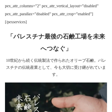
pex_attr_columns=”2″ pex_attr_vertical_layout=”disabled”
pex_attr_parallax=”disabled” pex_attr_crop=”enabled”]
[/pexservices]
「パレスチナ最後の石鹸工場を未来
へつなぐ」
10世紀から続く伝統製法で作られたオリーブ石鹸。パレ
スチナの伝統産業として、今も大切に受け継がれていま
す。