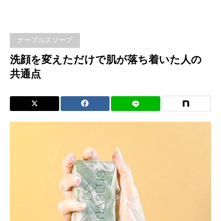
変え
ただ
ナーブルスソープ
けで
洗顔を変えただけで肌が落ち着いた人の
共通点
肌が
落ち
着い
た人
の共
通点