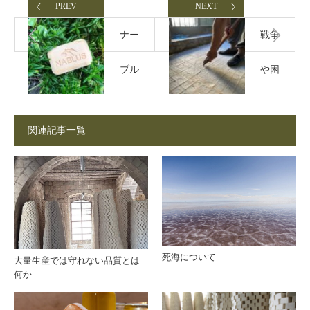
PREV
NEXT
ナー
戦争
ブル
や困
スソ
難の
関連記事一覧
ープ
中で
が香
も続
りを
く石
ほと
鹸作
死海について
大量生産では守れない品質とは
何か
んど
り｜