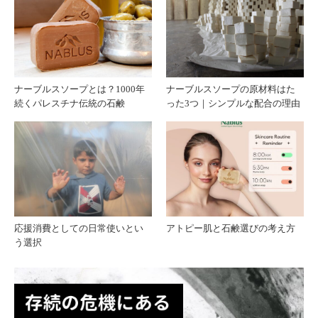
残さ
パレ
ない
スチ
理由
ナの
ナーブルスソープとは？1000年
ナーブルスソープの原材料はた
続くパレスチナ伝統の石鹸
った3つ｜シンプルな配合の理由
日常
と現
実
応援消費としての日常使いとい
アトピー肌と石鹸選びの考え方
う選択