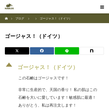
ホーム
ブログ
ゴージャス！（ドイツ）
ゴージャス！（ドイツ）
D
ゴージャス！（ドイツ）
この石鹸はゴージャスです！
非常に生産的で、天国の香り！ 私の肌はこの
石鹸を大いに愛しています！敏感肌に最適！
ありがとう、私は再注文します！