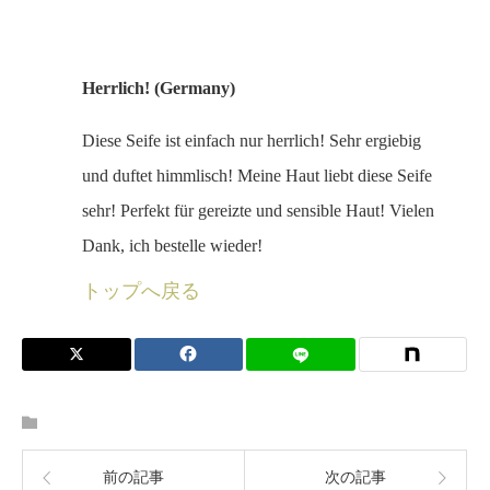
Herrlich! (Germany)
Diese Seife ist einfach nur herrlich! Sehr ergiebig
und duftet himmlisch! Meine Haut liebt diese Seife
sehr! Perfekt für gereizte und sensible Haut! Vielen
Dank, ich bestelle wieder!
トップへ戻る
前の記事
次の記事