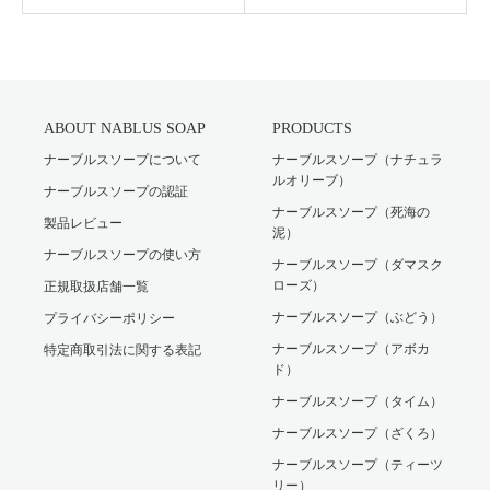
ABOUT NABLUS SOAP
PRODUCTS
ナーブルスソープについて
ナーブルスソープ（ナチュラ
ルオリーブ）
ナーブルスソープの認証
ナーブルスソープ（死海の
製品レビュー
泥）
ナーブルスソープの使い方
ナーブルスソープ（ダマスク
ローズ）
正規取扱店舗一覧
ナーブルスソープ（ぶどう）
プライバシーポリシー
ナーブルスソープ（アボカ
特定商取引法に関する表記
ド）
ナーブルスソープ（タイム）
ナーブルスソープ（ざくろ）
ナーブルスソープ（ティーツ
リー）