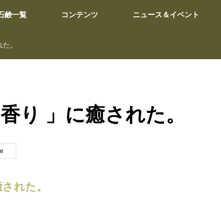
石鹸一覧
コンテンツ
ニュース＆イベント
れた。
香り 」に癒された。
te
癒された。