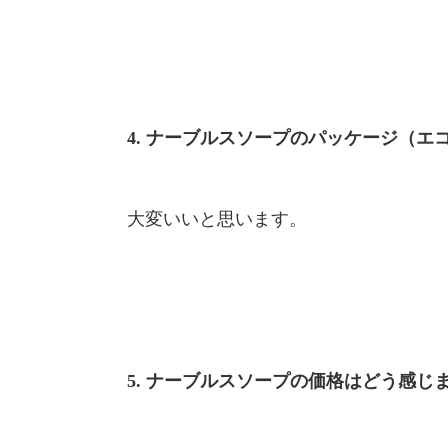
4. ナーブルスソープのパッケージ（
大変いいと思います。
5. ナーブルスソープの価格はどう感じ