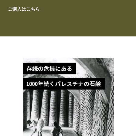
ご購入はこちら