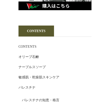
CONTENTS
CONTENTS
オリーブ石鹸
ナーブルスソープ
敏感肌・乾燥肌スキンケア
パレスチナ
パレスチナの知恵・格言