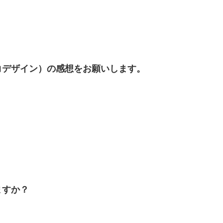
エコデザイン）の感想をお願いします。
ますか？