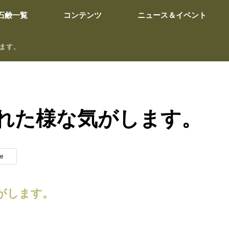
石鹸一覧
コンテンツ
ニュース＆イベント
ます。
れた様な気がします。
te
がします。