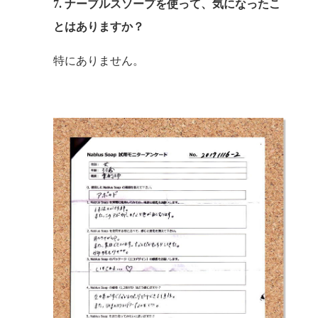
7. ナーブルスソープを使って、気になったこ
とはありますか？
特にありません。