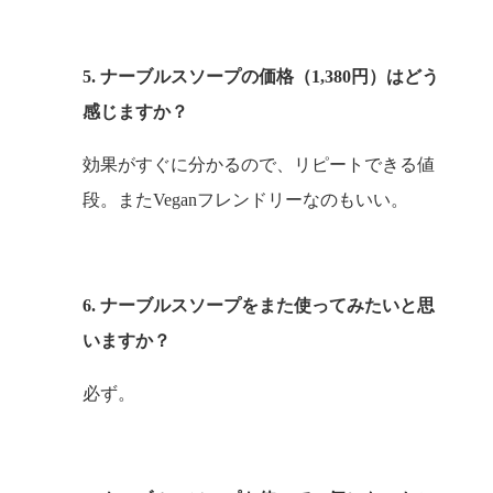
5. ナーブルスソープの価格（1,380円）はどう
感じますか？
効果がすぐに分かるので、リピートできる値
段。またVeganフレンドリーなのもいい。
6. ナーブルスソープをまた使ってみたいと思
いますか？
必ず。