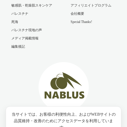
敏感肌・乾燥肌スキンケア
アフィリエイトプログラム
パレスチナ
会社概要
死海
Special Thanks!
パレスチナ現地の声
メディア掲載情報
編集後記
当サイトでは、お客様の利便性向上、およびWEBサイトの
Twitter
Facebook
Instagram
品質維持・改善のためにアクセスデータを利用していま