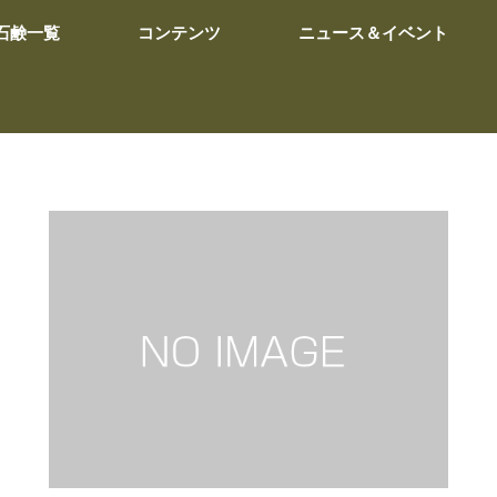
石鹸一覧
コンテンツ
ニュース＆イベント