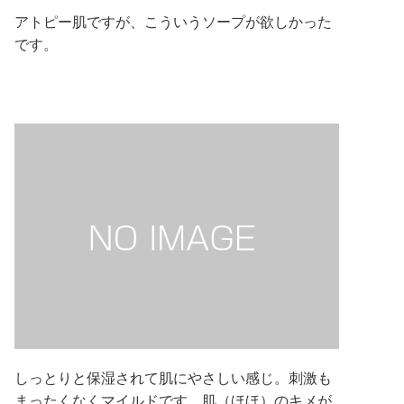
アトピー肌ですが、こういうソープが欲しかった
です。
しっとりと保湿されて肌にやさしい感じ。刺激も
まったくなくマイルドです。肌（ほほ）のキメが