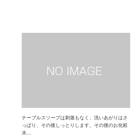
ナーブルスソープは刺激もなく、洗いあがりはさ
っぱり、その後しっとりします。その後のお化粧
水…