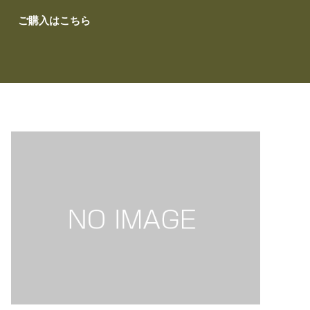
ご購入はこちら