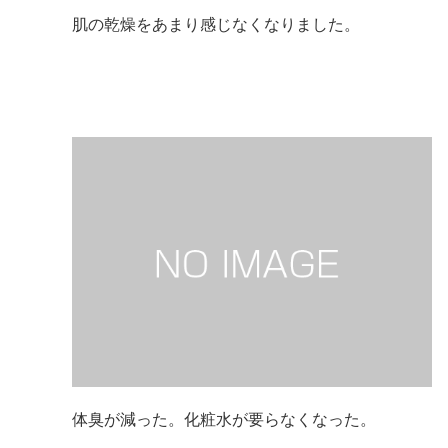
肌の乾燥をあまり感じなくなりました。
体臭が減った。化粧水が要らなくなった。