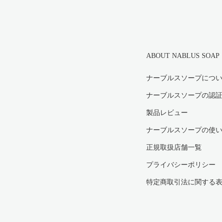
ABOUT NABLUS SOAP
ナーブルスソープにつ
ナーブルスソープの認
製品レビュー
ナーブルスソープの使
正規取扱店舗一覧
プライバシーポリシー
特定商取引法に関する