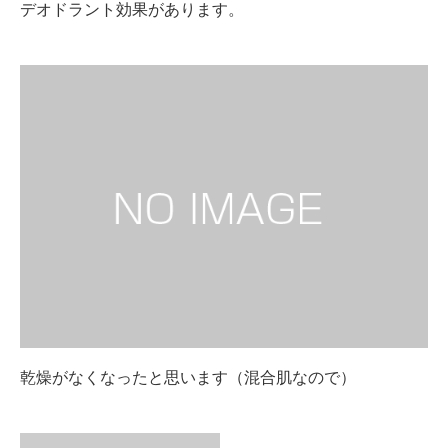
デオドラント効果があります。
乾燥がなくなったと思います（混合肌なので）