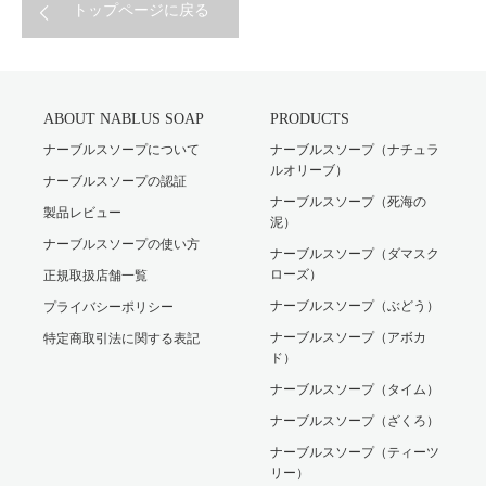
トップページに戻る
ABOUT NABLUS SOAP
PRODUCTS
ナーブルスソープについて
ナーブルスソープ（ナチュラ
ルオリーブ）
ナーブルスソープの認証
ナーブルスソープ（死海の
製品レビュー
泥）
ナーブルスソープの使い方
ナーブルスソープ（ダマスク
ローズ）
正規取扱店舗一覧
ナーブルスソープ（ぶどう）
プライバシーポリシー
ナーブルスソープ（アボカ
特定商取引法に関する表記
ド）
ナーブルスソープ（タイム）
ナーブルスソープ（ざくろ）
ナーブルスソープ（ティーツ
リー）