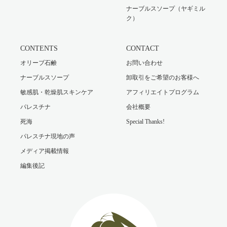
ナーブルスソープ（ヤギミル
ク）
CONTENTS
CONTACT
オリーブ石鹸
お問い合わせ
ナーブルスソープ
卸取引をご希望のお客様へ
敏感肌・乾燥肌スキンケア
アフィリエイトプログラム
パレスチナ
会社概要
死海
Special Thanks!
パレスチナ現地の声
メディア掲載情報
編集後記