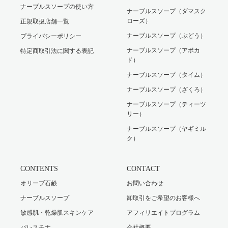
ナーブルスソープの使い方
ナーブルスソープ（ダマスク
ローズ）
正規取扱店舗一覧
ナーブルスソープ（ぶどう）
プライバシーポリシー
ナーブルスソープ（アボカ
特定商取引法に関する表記
ド）
ナーブルスソープ（タイム）
ナーブルスソープ（ざくろ）
ナーブルスソープ（ティーツ
リー）
ナーブルスソープ（ヤギミル
ク）
CONTENTS
CONTACT
オリーブ石鹸
お問い合わせ
ナーブルスソープ
卸取引をご希望のお客様へ
敏感肌・乾燥肌スキンケア
アフィリエイトプログラム
パレスチナ
会社概要