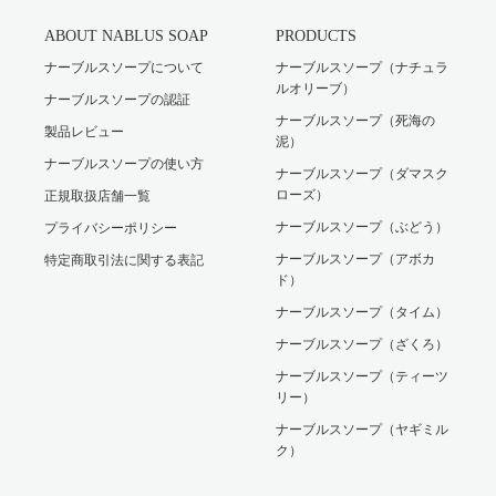
ABOUT NABLUS SOAP
PRODUCTS
ナーブルスソープについて
ナーブルスソープ（ナチュラ
ルオリーブ）
ナーブルスソープの認証
ナーブルスソープ（死海の
製品レビュー
泥）
ナーブルスソープの使い方
ナーブルスソープ（ダマスク
ローズ）
正規取扱店舗一覧
ナーブルスソープ（ぶどう）
プライバシーポリシー
ナーブルスソープ（アボカ
特定商取引法に関する表記
ド）
ナーブルスソープ（タイム）
ナーブルスソープ（ざくろ）
ナーブルスソープ（ティーツ
リー）
ナーブルスソープ（ヤギミル
ク）