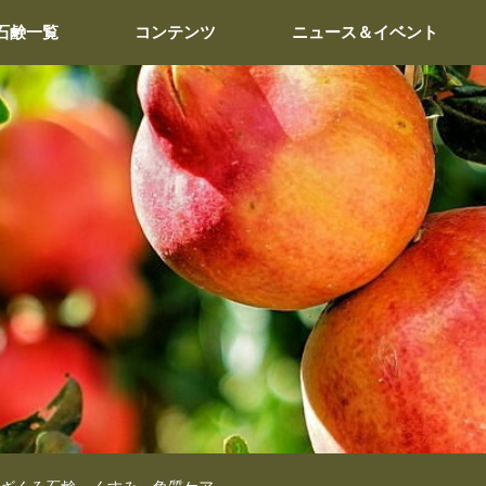
石鹸一覧
コンテンツ
ニュース＆イベント