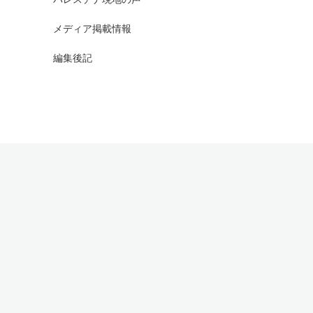
メディア掲載情報
編集後記