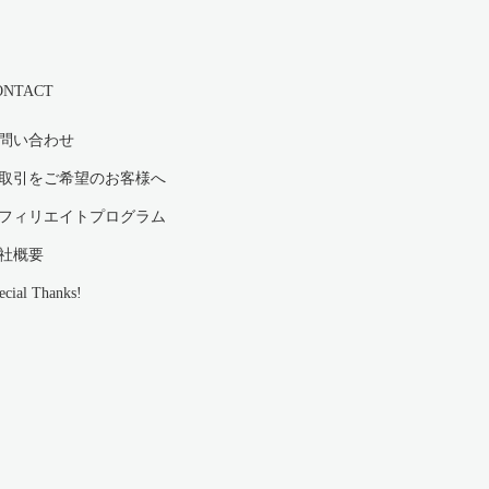
ONTACT
問い合わせ
取引をご希望のお客様へ
フィリエイトプログラム
社概要
ecial Thanks!