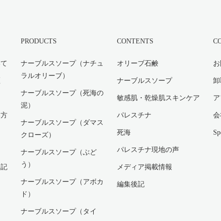
PRODUCTS
CONTENTS
C
いて
ナーブルスソープ（ナチュ
オリーブ石鹸
お
ラルオリーブ）
証
ナーブルスソープ
卸
ナーブルスソープ（死海の
敏感肌・乾燥肌スキンケア
ア
泥）
い方
パレスチナ
会
ナーブルスソープ（ダマス
死海
Sp
クローズ）
パレスチナ現地の声
ナーブルスソープ（ぶど
う）
表記
メディア掲載情報
ナーブルスソープ（アボカ
編集後記
ド）
ナーブルスソープ（タイ