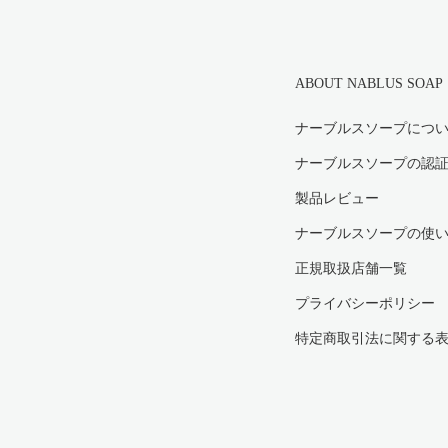
ABOUT NABLUS SOAP
ナーブルスソープにつ
ナーブルスソープの認
製品レビュー
ナーブルスソープの使
正規取扱店舗一覧
プライバシーポリシー
特定商取引法に関する