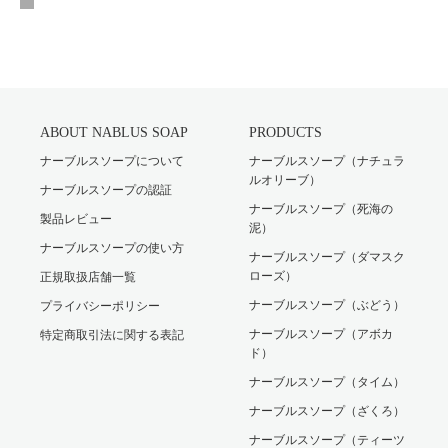
ABOUT NABLUS SOAP
PRODUCTS
ナーブルスソープについて
ナーブルスソープ（ナチュラ
ルオリーブ）
ナーブルスソープの認証
ナーブルスソープ（死海の
製品レビュー
泥）
ナーブルスソープの使い方
ナーブルスソープ（ダマスク
ローズ）
正規取扱店舗一覧
ナーブルスソープ（ぶどう）
プライバシーポリシー
ナーブルスソープ（アボカ
特定商取引法に関する表記
ド）
ナーブルスソープ（タイム）
ナーブルスソープ（ざくろ）
ナーブルスソープ（ティーツ