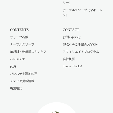
リー）
ナーブルスソープ（ヤギミル
ク）
CONTENTS
CONTACT
オリーブ石鹸
お問い合わせ
ナーブルスソープ
卸取引をご希望のお客様へ
敏感肌・乾燥肌スキンケア
アフィリエイトプログラム
パレスチナ
会社概要
死海
Special Thanks!
パレスチナ現地の声
メディア掲載情報
編集後記