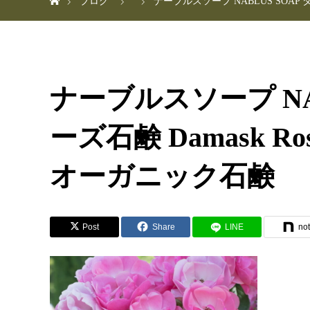
ブログ
ナーブルスソープ NABLUS SOAP
ナーブルスソープ NA
ーズ石鹸 Damask 
オーガニック石鹸
Post
Share
LINE
no