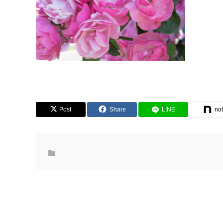
Post
Share
LINE
no