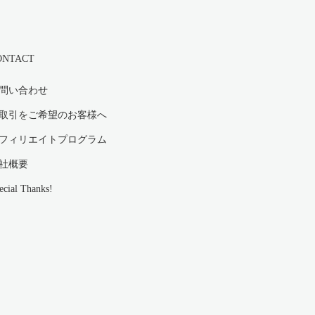
ONTACT
問い合わせ
取引をご希望のお客様へ
フィリエイトプログラム
社概要
ecial Thanks!