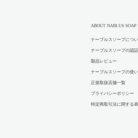
ABOUT NABLUS SOAP
ナーブルスソープにつ
ナーブルスソープの認
製品レビュー
ナーブルスソープの使
正規取扱店舗一覧
プライバシーポリシー
特定商取引法に関する