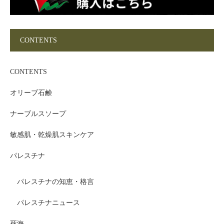
CONTENTS
CONTENTS
オリーブ石鹸
ナーブルスソープ
敏感肌・乾燥肌スキンケア
パレスチナ
パレスチナの知恵・格言
パレスチナニュース
死海