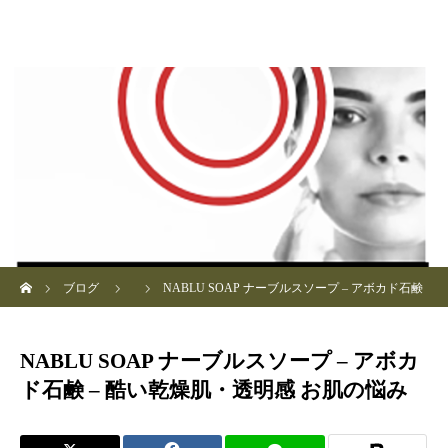
ホーム
ブログ
NABLU SOAP ナーブルスソープ – アボカド石鹸
– 酷い乾燥肌・透明感 お肌の悩み
NABLU SOAP ナーブルスソープ – アボカ
ド石鹸 – 酷い乾燥肌・透明感 お肌の悩み