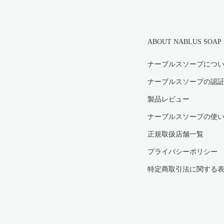
ABOUT NABLUS SOAP
ナーブルスソープにつ
ナーブルスソープの認
製品レビュー
ナーブルスソープの使
正規取扱店舗一覧
プライバシーポリシー
特定商取引法に関する