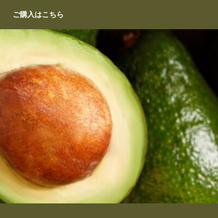
ご購入はこちら