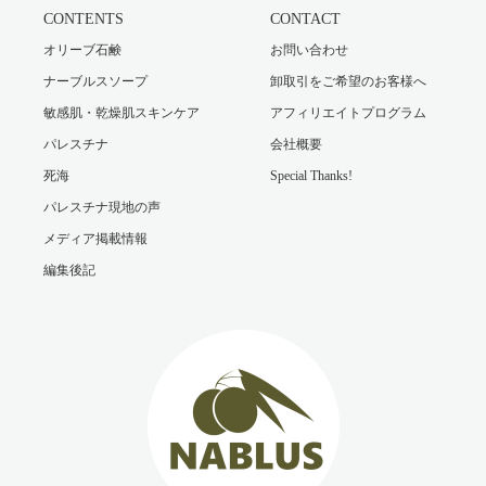
CONTENTS
CONTACT
オリーブ石鹸
お問い合わせ
ナーブルスソープ
卸取引をご希望のお客様へ
敏感肌・乾燥肌スキンケア
アフィリエイトプログラム
パレスチナ
会社概要
死海
Special Thanks!
パレスチナ現地の声
メディア掲載情報
編集後記