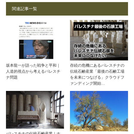
関連記事一覧
伝統
農家
美容
が語
｜オ
る失
リー
われ
坂本龍一が語った戦争と平和｜
存続の危機にあるパレスチナの
人道的視点から考えるパレスチ
伝統石鹸産業「最後の石鹸工場
ブオ
た木
ナ問題
を未来につなげる」クラウドフ
ァンディング開始…
イル
への
と自
思い
然素
｜オ
材の
リー
パレスチナの伝統石鹸産業｜ナ