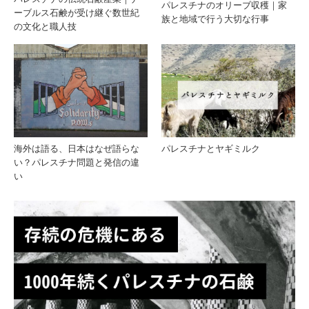
パレスチナのオリーブ収穫｜家
ーブルス石鹸が受け継ぐ数世紀
族と地域で行う大切な行事
の文化と職人技
スキ
ブと
ンケ
とも
ア
に生
きる
海外は語る、日本はなぜ語らな
パレスチナとヤギミルク
い？パレスチナ問題と発信の違
記憶
い