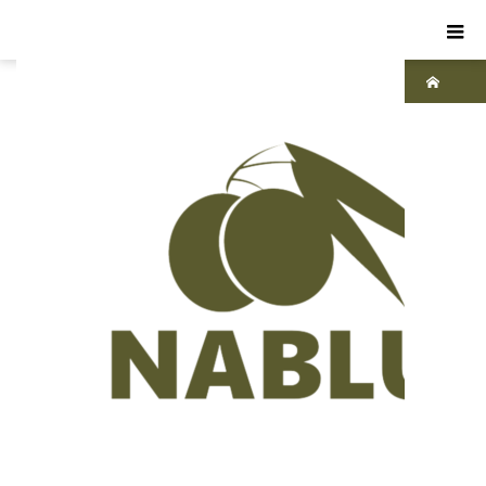
ホーム
ブ
ログ
パ
レス
チナ
オ
リー
ブオ
イル