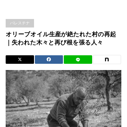
生産
が絶
パレスチナ
たれ
オリーブオイル生産が絶たれた村の再起
｜失われた木々と再び根を張る人々
た村
の再
起｜
失わ
れた
木々
と再
び根