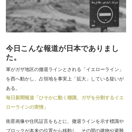
今日こんな報道が日本でありまし
た。
軍がガザ地区の撤退ラインとされる「イエローライン」
を西へ動かし、占領地を事実上「拡大」している疑いが
ある。
毎日新聞報道「ひそかに動く標識、ガザを分割するイエ
ローラインの実情」
衛星画像や住民証言をもとに、撤退ラインを示す標識や
ブロックが本来の位置から移動し、その間の建物や避難