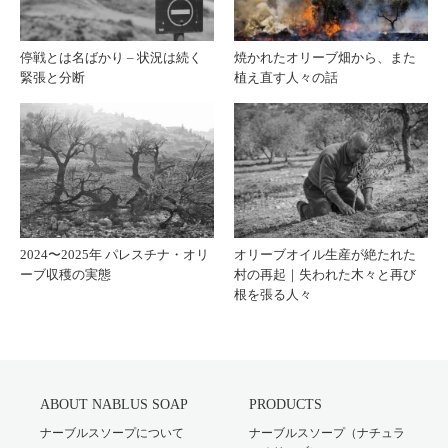
停戦とは名ばかり – 状況は続く
焼かれたオリーブ畑から、また
緊張と分断
植え直す人々の話
2024〜2025年 パレスチナ・オリ
オリーブオイル生産が絶たれた
ーブ収穫の実態
村の再起｜失われた木々と再び
根を張る人々
ABOUT NABLUS SOAP
PRODUCTS
ナーブルスソープについて
ナーブルスソープ（ナチュラ