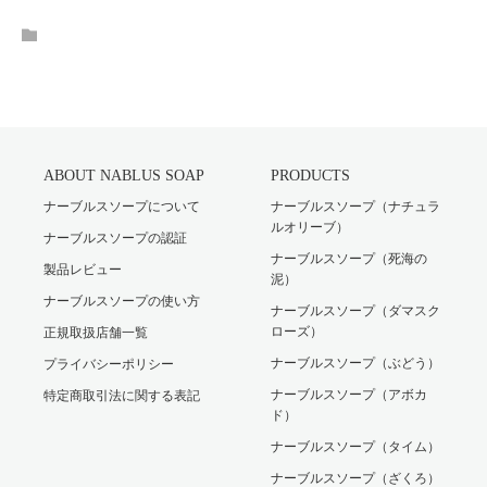
ABOUT NABLUS SOAP
PRODUCTS
ナーブルスソープについて
ナーブルスソープ（ナチュラ
ルオリーブ）
ナーブルスソープの認証
ナーブルスソープ（死海の
製品レビュー
泥）
ナーブルスソープの使い方
ナーブルスソープ（ダマスク
ローズ）
正規取扱店舗一覧
ナーブルスソープ（ぶどう）
プライバシーポリシー
ナーブルスソープ（アボカ
特定商取引法に関する表記
ド）
ナーブルスソープ（タイム）
ナーブルスソープ（ざくろ）