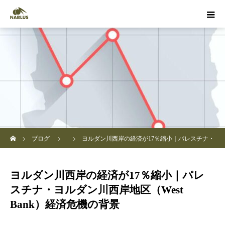
ホーム
ブログ
ヨルダン川西岸の経済が17％縮小｜パレスチナ・
ヨルダン川西岸地区（West Bank）経済危機の背景
ヨルダン川西岸の経済が17％縮小｜パレ
スチナ・ヨルダン川西岸地区（West
Bank）経済危機の背景