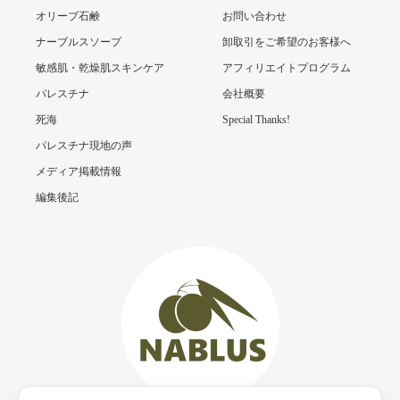
オリーブ石鹸
お問い合わせ
ナーブルスソープ
卸取引をご希望のお客様へ
敏感肌・乾燥肌スキンケア
アフィリエイトプログラム
パレスチナ
会社概要
死海
Special Thanks!
パレスチナ現地の声
メディア掲載情報
編集後記