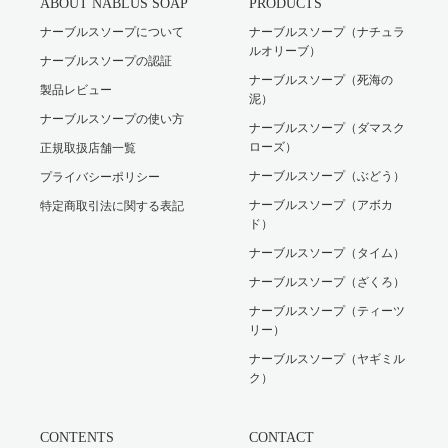
ABOUT NABLUS SOAP
PRODUCTS
ナーブルスソープについて
ナーブルスソープ（ナチュラ
ルオリーブ）
ナーブルスソープの認証
ナーブルスソープ（死海の
製品レビュー
泥）
ナーブルスソープの使い方
ナーブルスソープ（ダマスク
ローズ）
正規取扱店舗一覧
ナーブルスソープ（ぶどう）
プライバシーポリシー
ナーブルスソープ（アボカ
特定商取引法に関する表記
ド）
ナーブルスソープ（タイム）
ナーブルスソープ（ざくろ）
ナーブルスソープ（ティーツ
リー）
ナーブルスソープ（ヤギミル
ク）
CONTENTS
CONTACT