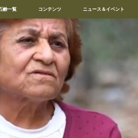
石鹸一覧
コンテンツ
ニュース＆イベント