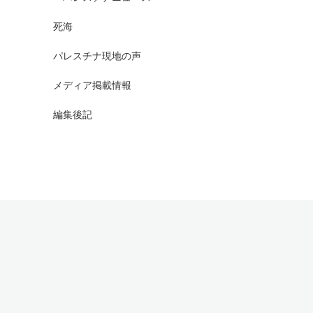
死海
パレスチナ現地の声
メディア掲載情報
編集後記