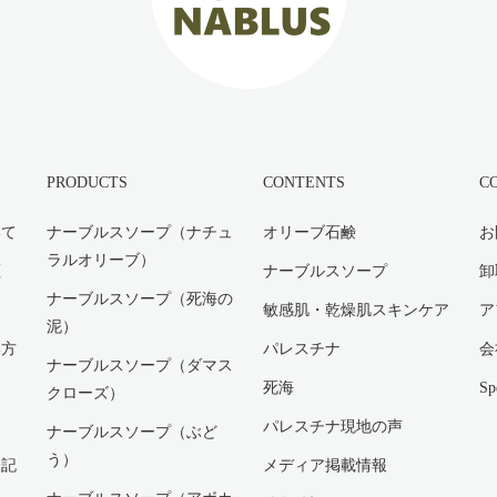
PRODUCTS
CONTENTS
C
いて
ナーブルスソープ（ナチュ
オリーブ石鹸
お
ラルオリーブ）
証
ナーブルスソープ
卸
ナーブルスソープ（死海の
敏感肌・乾燥肌スキンケア
ア
泥）
い方
パレスチナ
会
ナーブルスソープ（ダマス
死海
Sp
クローズ）
パレスチナ現地の声
ナーブルスソープ（ぶど
う）
表記
メディア掲載情報