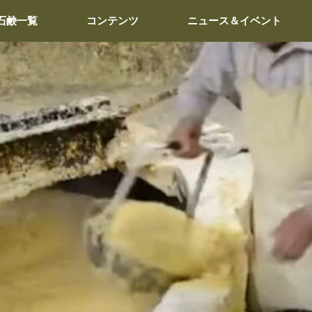
石鹸一覧
コンテンツ
ニュース＆イベント