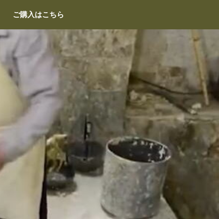
ご購入はこちら