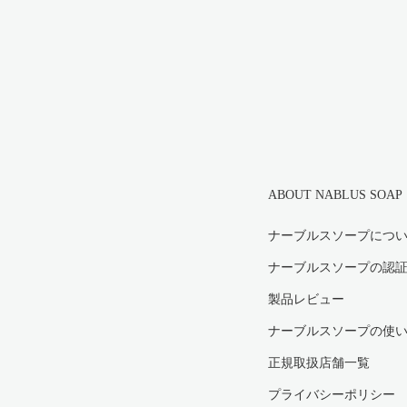
ABOUT NABLUS SOAP
ナーブルスソープにつ
ナーブルスソープの認
製品レビュー
ナーブルスソープの使
正規取扱店舗一覧
プライバシーポリシー