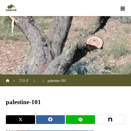
ホーム
ブログ
palestine-101
palestine-101