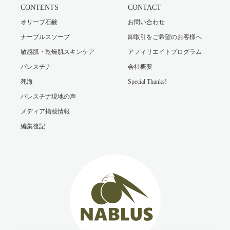
CONTENTS
CONTACT
オリーブ石鹸
お問い合わせ
ナーブルスソープ
卸取引をご希望のお客様へ
敏感肌・乾燥肌スキンケア
アフィリエイトプログラム
パレスチナ
会社概要
死海
Special Thanks!
パレスチナ現地の声
メディア掲載情報
編集後記