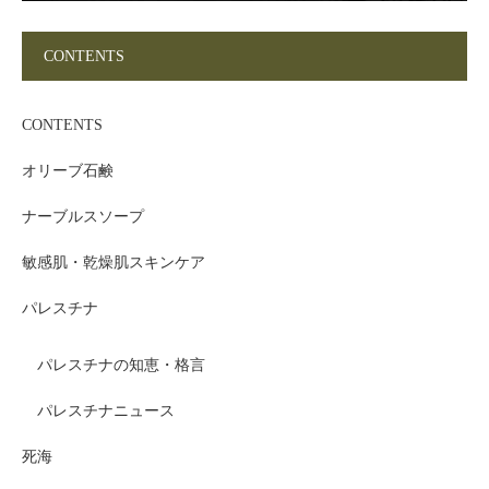
CONTENTS
CONTENTS
オリーブ石鹸
ナーブルスソープ
敏感肌・乾燥肌スキンケア
パレスチナ
パレスチナの知恵・格言
パレスチナニュース
死海