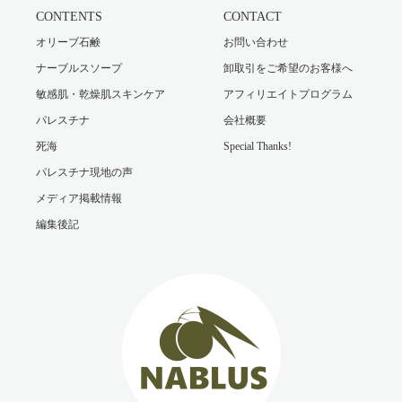
CONTENTS
CONTACT
オリーブ石鹸
お問い合わせ
ナーブルスソープ
卸取引をご希望のお客様へ
敏感肌・乾燥肌スキンケア
アフィリエイトプログラム
パレスチナ
会社概要
死海
Special Thanks!
パレスチナ現地の声
メディア掲載情報
編集後記