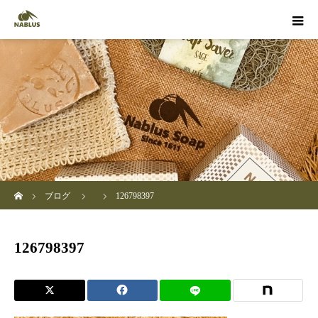
ホーム
ブログ
126798397
126798397