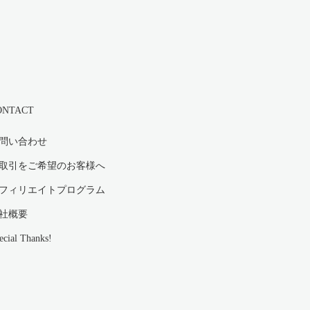
ONTACT
問い合わせ
取引をご希望のお客様へ
フィリエイトプログラム
社概要
ecial Thanks!