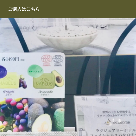
ご購入はこちら