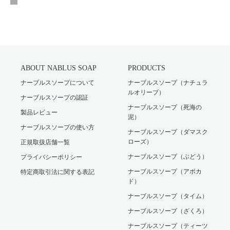
ABOUT NABLUS SOAP
PRODUCTS
ナーブルスソープについて
ナーブルスソープ（ナチュラ
ルオリーブ）
ナーブルスソープの認証
ナーブルスソープ（死海の
製品レビュー
泥）
ナーブルスソープの使い方
ナーブルスソープ（ダマスク
ローズ）
正規取扱店舗一覧
ナーブルスソープ（ぶどう）
プライバシーポリシー
ナーブルスソープ（アボカ
特定商取引法に関する表記
ド）
ナーブルスソープ（タイム）
ナーブルスソープ（ざくろ）
ナーブルスソープ（ティーツ