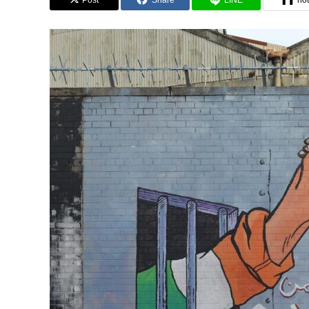
Post
Share
LINE
no