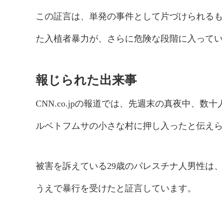
この証言は、単発の事件として片づけられる
た入植者暴力が、さらに危険な段階に入って
報じられた出来事
CNN.co.jpの報道では、先週末の真夜中
ルベトフムサの小さな村に押し入ったと伝え
被害を訴えている29歳のパレスチナ人男性は
うえで暴行を受けたと証言しています。