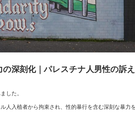
力の深刻化｜パレスチナ人男性の訴
れました。
エル人入植者から拘束され、性的暴行を含む深刻な暴力